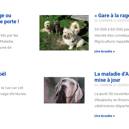
ge ou
« Gare à la rag
Dr. CARRERE
25/01/2
e porte !
50 000 à 60 000 per
rtés par les
monde des conséquen
a Maladie
l’Agriculture rappelle
mune de
Lire la suite »
oël
La maladie d’A
mise à jour
Dr. CARRERE
25/09/2
 la rue car cet
vage d’ordures.
Le jeudi 30 novembr
d’Aujeszky en Esson
vétérinaires départ
Lire la suite »