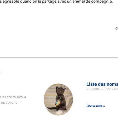
 plus agréable quand on la partage avec un animal de compagnie.
C
s
Liste des nom
Dr. CARRERE
20/02/
les chats. Dès la
res, qui ont
Lire la suite »