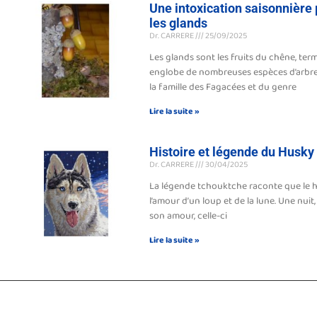
Une intoxication saisonnière
les glands
Dr. CARRERE
25/09/2025
Les glands sont les fruits du chêne, te
englobe de nombreuses espèces d’arbres
la famille des Fagacées et du genre
Lire la suite »
Histoire et légende du Husky
Dr. CARRERE
30/04/2025
La légende tchouktche raconte que le h
l’amour d’un loup et de la lune. Une nuit, 
son amour, celle-ci
Lire la suite »