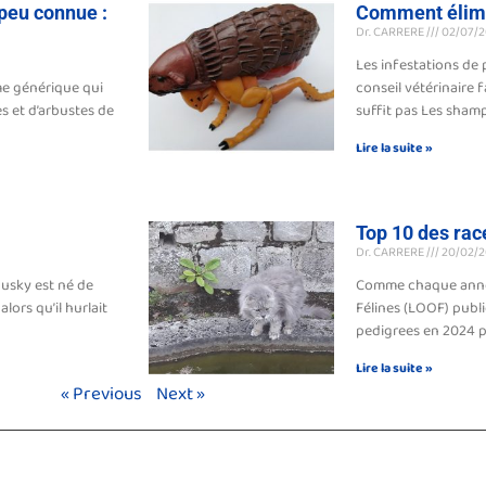
 peu connue :
Comment élimi
Dr. CARRERE
02/07/2
Les infestations de 
rme générique qui
conseil vétérinaire 
 et d’arbustes de
suffit pas Les sham
Lire la suite »
Top 10 des rac
Dr. CARRERE
20/02/2
usky est né de
Comme chaque année,
alors qu’il hurlait
Félines (LOOF) publi
pedigrees en 2024 p
Lire la suite »
« Previous
Next »