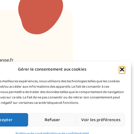
nge.fr
Gérer le consentement aux cookies
Arpajon 91650 Breuillet
es meilleures expériences, nous utilisons des technologies telles que les cookies
et/ou accéder aux informations des appareils. Le fait de consentir à ces
 nous permettra de traiter des données telles que le comportement de navigation
ques sur ce site. Le fait de ne pas consentir ou de retirer son consentement peut
t négatif sur certaines caractéristiques et fonctions.
cepter
Refuser
Voir les préférences
gales
–
politique de confidentialité
Politique de cookies
Politique de confidentialité