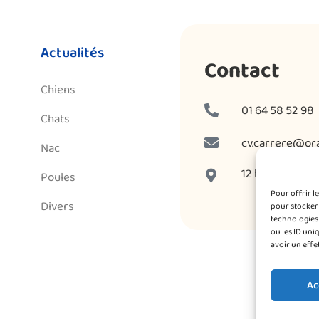
Actualités
Contact
Chiens
01 64 58 52 98
Chats
cv.carrere@ora
Nac
12 bis route d'
Poules
Pour offrir l
Divers
pour stocker 
technologies
ou les ID uni
avoir un effe
Ac
Mentions lé