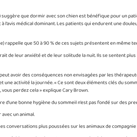
da) suggère que dormir avec son chien est bénéfique pour un pat
 à l’avis médical dominant. Les patients qui endurent une doul
ne) rappelle que 50 à 90 % de ces sujets présentent en même t
ait de leur anxiété et de leur solitude la nuit. Ils se sentent plus
 peut avoir des conséquences non envisagées par les thérapeute
et une activité la journée. « Ce sont deux éléments clés du somm
l, vous perdez cela » explique Cary Brown.
e d’une bonne hygiène du sommeil n’est pas fondé sur des preu
r avec un animal.
 des conversations plus poussées sur les animaux de compagnie 