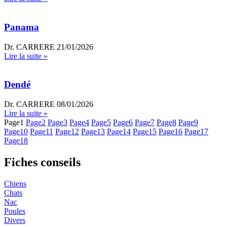
Panama
Dr. CARRERE
21/01/2026
Lire la suite »
Dendé
Dr. CARRERE
08/01/2026
Lire la suite »
Page
1
Page
2
Page
3
Page
4
Page
5
Page
6
Page
7
Page
8
Page
9
Page
10
Page
11
Page
12
Page
13
Page
14
Page
15
Page
16
Page
17
Page
18
Fiches conseils
Chiens
Chats
Nac
Poules
Divers