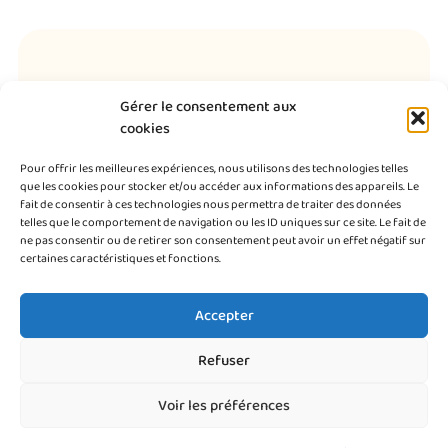
Contact
Gérer le consentement aux
cookies
01 64 58 52 98
Pour offrir les meilleures expériences, nous utilisons des technologies telles
que les cookies pour stocker et/ou accéder aux informations des appareils. Le
cv.carrere@orange.fr
fait de consentir à ces technologies nous permettra de traiter des données
telles que le comportement de navigation ou les ID uniques sur ce site. Le fait de
12 bis route d'Arpajon 91650 Breuillet
ne pas consentir ou de retirer son consentement peut avoir un effet négatif sur
certaines caractéristiques et fonctions.
Accepter
Refuser
Copyright 2026 © NETWORK DATABASE
Voir les préférences
Mentions légales
–
politique de confidentialité