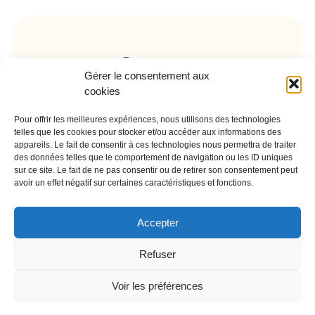
Contact
Gérer le consentement aux
cookies
01 64 58 52 98
Pour offrir les meilleures expériences, nous utilisons des technologies
telles que les cookies pour stocker et/ou accéder aux informations des
cv.carrere@orange.fr
appareils. Le fait de consentir à ces technologies nous permettra de traiter
des données telles que le comportement de navigation ou les ID uniques
12 bis route d'Arpajon 91650
sur ce site. Le fait de ne pas consentir ou de retirer son consentement peut
Breuillet
avoir un effet négatif sur certaines caractéristiques et fonctions.
Accepter
Refuser
Copyright 2026 © NETWORK DATABASE
Voir les préférences
Mentions légales
–
politique de confidentialité