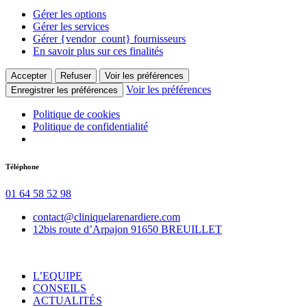
Gérer les options
Gérer les services
Gérer {vendor_count} fournisseurs
En savoir plus sur ces finalités
Accepter
Refuser
Voir les préférences
Voir les préférences
Enregistrer les préférences
Politique de cookies
Politique de confidentialité
Aller
Téléphone
au
contenu
01 64 58 52 98
contact@cliniquelarenardiere.com
12bis route d’Arpajon 91650 BREUILLET
L’EQUIPE
CONSEILS
ACTUALITÉS