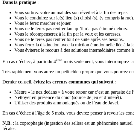
Dans la pratique
:
Vous sortirez votre animal dès son réveil et à la fin des repas.
Vous le conduirez sur le(s) lieu (x) choisi (s), (y compris la rue).
Vous le ferez marcher et jouer.
Vous ne le ferez pas rentrer tant qu’il n’a pas éliminé dehors.
Vous le récompenserez à la fin par la voix et les caresses.
Vous ne le ferez pas rentrer tout de suite après ses besoins.
Vous ferez la distinction avec la miction émotionnelle liée à la jo
Vous éviterez le recours à des solutions intermédiaires comme le 
ème
En cas d’échec, à partir du 4
mois seulement, vous interromprez la 
Très rapidement vous aurez un petit chien propre que vous pourrez em
Dernier conseil,
évitez les erreurs communes qui suivent
:
Mettre « le nez dedans » à votre retour car c’est un parasite de 
Nettoyer en présence du chiot (source de jeu et d’intérêt).
Utiliser des produits ammoniaqués ou de l’eau de Javel.
En cas d’échec à l’âge de 5 mois, vous devrez penser à revoir les condi
N.B.
: la coprophagie (ingestion des selles) est un phénomène naturel c
fécales.