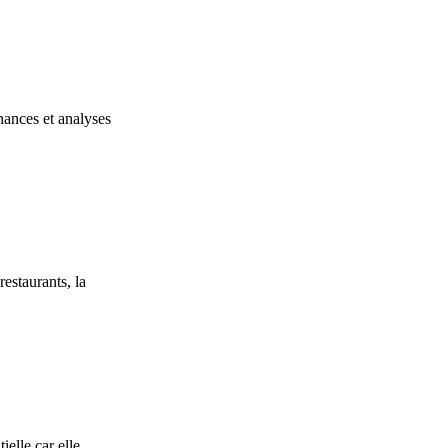
nances et analyses
estaurants, la
ielle car elle