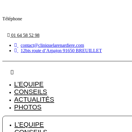
Aller
au
contenu
Téléphone
01 64 58 52 98
contact@cliniquelarenardiere.com
12bis route d’Arpajon 91650 BREUILLET
L’EQUIPE
CONSEILS
ACTUALITÉS
PHOTOS
L’EQUIPE