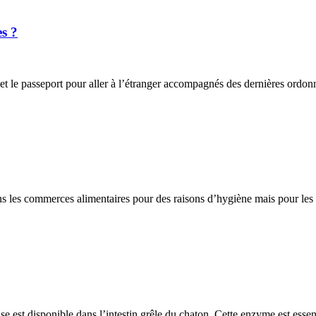
es ?
e et le passeport pour aller à l’étranger accompagnés des dernières ordon
ans les commerces alimentaires pour des raisons d’hygiène mais pour les r
e est disponible dans l’intestin grêle du chaton. Cette enzyme est essent