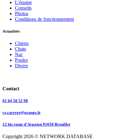
L'équipe
Conseils
Photos
Conditions de fonctionnement
Actualités
Chiens
Chats
Nac
Poules
Divers
Contact
01 64 58 52 98
cv.carrere@orange.fr
12 bis route d'Arpajon 91650 Breuillet
Copyright 2026 © NETWORK DATABASE