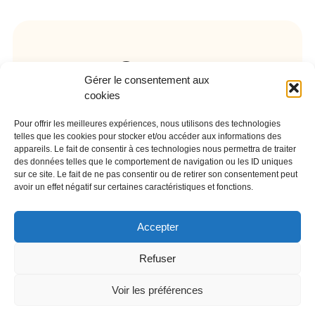
Contact
Gérer le consentement aux
cookies
01 64 58 52 98
Pour offrir les meilleures expériences, nous utilisons des technologies
telles que les cookies pour stocker et/ou accéder aux informations des
cv.carrere@orange.fr
appareils. Le fait de consentir à ces technologies nous permettra de traiter
des données telles que le comportement de navigation ou les ID uniques
12 bis route d'Arpajon 91650
sur ce site. Le fait de ne pas consentir ou de retirer son consentement peut
Breuillet
avoir un effet négatif sur certaines caractéristiques et fonctions.
Accepter
Refuser
Copyright 2026 © NETWORK DATABASE
Voir les préférences
Mentions légales
–
politique de confidentialité