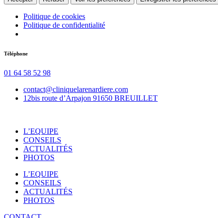
Politique de cookies
Politique de confidentialité
Aller
Téléphone
au
contenu
01 64 58 52 98
contact@cliniquelarenardiere.com
12bis route d’Arpajon 91650 BREUILLET
L’EQUIPE
CONSEILS
ACTUALITÉS
PHOTOS
L’EQUIPE
CONSEILS
ACTUALITÉS
PHOTOS
CONTACT